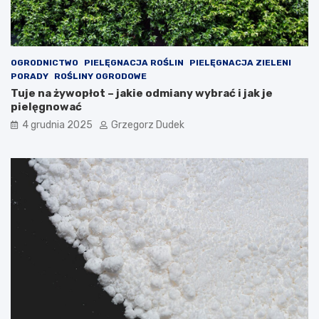
e
r
c
ę
i
k
ę
OGRODNICTWO
PIELĘGNACJA ROŚLIN
PIELĘGNACJA ZIELENI
PORADY
ROŚLINY OGRODOWE
Tuje na żywopłot – jakie odmiany wybrać i jak je
pielęgnować
4 grudnia 2025
Grzegorz Dudek