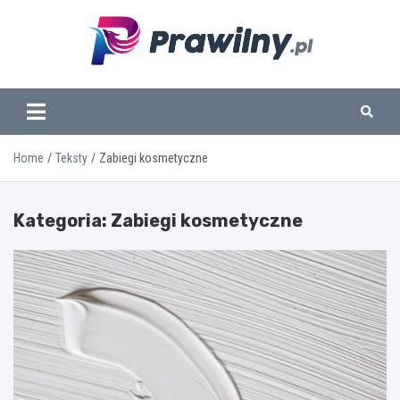
Skip
to
content
www.prawilny.pl
Home
Teksty
Zabiegi kosmetyczne
Kategoria:
Zabiegi kosmetyczne