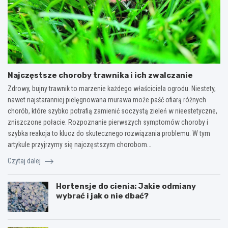
Najczęstsze choroby trawnika i ich zwalczanie
Zdrowy, bujny trawnik to marzenie każdego właściciela ogrodu. Niestety,
nawet najstaranniej pielęgnowana murawa może paść ofiarą różnych
chorób, które szybko potrafią zamienić soczystą zieleń w nieestetyczne,
zniszczone połacie. Rozpoznanie pierwszych symptomów choroby i
szybka reakcja to klucz do skutecznego rozwiązania problemu. W tym
artykule przyjrzymy się najczęstszym chorobom…
Czytaj dalej
Hortensje do cienia: Jakie odmiany
wybrać i jak o nie dbać?