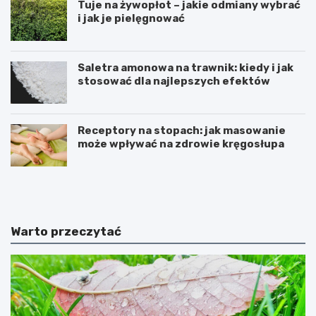
Tuje na żywopłot – jakie odmiany wybrać
i jak je pielęgnować
Saletra amonowa na trawnik: kiedy i jak
stosować dla najlepszych efektów
Receptory na stopach: jak masowanie
może wpływać na zdrowie kręgosłupa
U
T
w
w
a
o
ż
r
a
z
Warto przeczytać
j
e
n
n
a
i
c
e
y
s
t
k
r
r