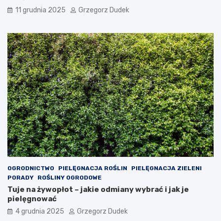
ó
r
11 grudnia 2025
Grzegorz Dudek
w
a
a
c
l
j
e
e
r
n
g
a
i
w
i
ł
u
a
d
s
z
n
i
ą
e
r
c
ę
i
k
ę
OGRODNICTWO
PIELĘGNACJA ROŚLIN
PIELĘGNACJA ZIELENI
PORADY
ROŚLINY OGRODOWE
Tuje na żywopłot – jakie odmiany wybrać i jak je
pielęgnować
4 grudnia 2025
Grzegorz Dudek