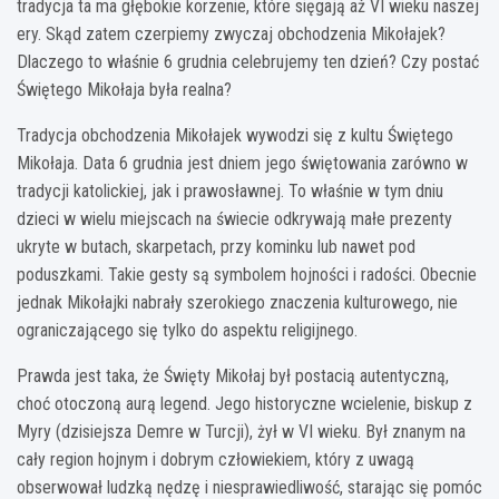
tradycja ta ma głębokie korzenie, które sięgają aż VI wieku naszej
ery. Skąd zatem czerpiemy zwyczaj obchodzenia Mikołajek?
Dlaczego to właśnie 6 grudnia celebrujemy ten dzień? Czy postać
Świętego Mikołaja była realna?
Tradycja obchodzenia Mikołajek wywodzi się z kultu Świętego
Mikołaja. Data 6 grudnia jest dniem jego świętowania zarówno w
tradycji katolickiej, jak i prawosławnej. To właśnie w tym dniu
dzieci w wielu miejscach na świecie odkrywają małe prezenty
ukryte w butach, skarpetach, przy kominku lub nawet pod
poduszkami. Takie gesty są symbolem hojności i radości. Obecnie
jednak Mikołajki nabrały szerokiego znaczenia kulturowego, nie
ograniczającego się tylko do aspektu religijnego.
Prawda jest taka, że Święty Mikołaj był postacią autentyczną,
choć otoczoną aurą legend. Jego historyczne wcielenie, biskup z
Myry (dzisiejsza Demre w Turcji), żył w VI wieku. Był znanym na
cały region hojnym i dobrym człowiekiem, który z uwagą
obserwował ludzką nędzę i niesprawiedliwość, starając się pomóc