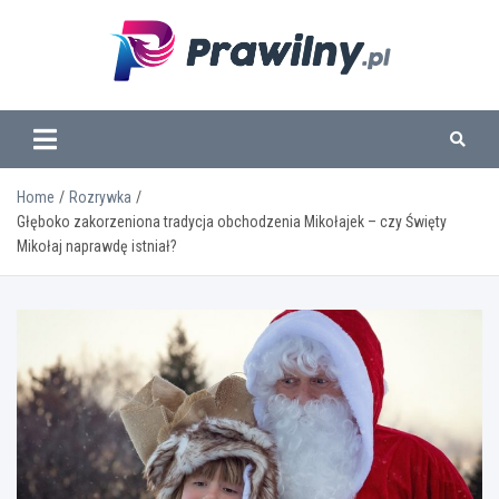
Skip
to
content
www.prawilny.pl
Home
Rozrywka
Głęboko zakorzeniona tradycja obchodzenia Mikołajek – czy Święty
Mikołaj naprawdę istniał?