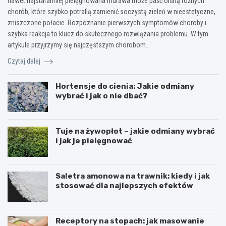
nawet najstaranniej pielęgnowana murawa może paść ofiarą różnych
chorób, które szybko potrafią zamienić soczystą zieleń w nieestetyczne,
zniszczone połacie. Rozpoznanie pierwszych symptomów choroby i
szybka reakcja to klucz do skutecznego rozwiązania problemu. W tym
artykule przyjrzymy się najczęstszym chorobom…
Czytaj dalej
Hortensje do cienia: Jakie odmiany
wybrać i jak o nie dbać?
Tuje na żywopłot – jakie odmiany wybrać
i jak je pielęgnować
Saletra amonowa na trawnik: kiedy i jak
stosować dla najlepszych efektów
Receptory na stopach: jak masowanie