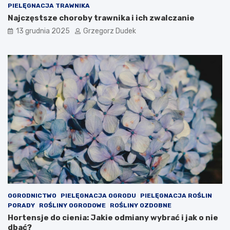
j
n
PIELĘGNACJA TRAWNIKA
b
a
Najczęstsze choroby trawnika i ich zwalczanie
a
ł
13 grudnia 2025
Grzegorz Dudek
r
e
d
b
z
o
i
ż
e
o
j
n
t
a
y
r
p
o
o
d
w
z
y
e
c
n
h
i
s
o
y
w
m
e
OGRODNICTWO
PIELĘGNACJA OGRODU
PIELĘGNACJA ROŚLIN
p
d
PORADY
ROŚLINY OGRODOWE
ROŚLINY OZDOBNE
t
e
Hortensje do cienia: Jakie odmiany wybrać i jak o nie
o
k
dbać?
m
o