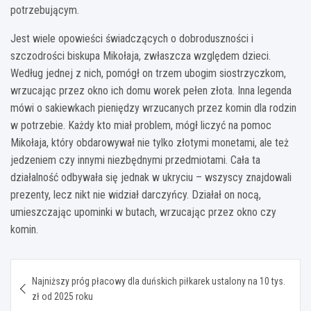
potrzebującym.
Jest wiele opowieści świadczących o dobroduszności i
szczodrości biskupa Mikołaja, zwłaszcza względem dzieci.
Według jednej z nich, pomógł on trzem ubogim siostrzyczkom,
wrzucając przez okno ich domu worek pełen złota. Inna legenda
mówi o sakiewkach pieniędzy wrzucanych przez komin dla rodzin
w potrzebie. Każdy kto miał problem, mógł liczyć na pomoc
Mikołaja, który obdarowywał nie tylko złotymi monetami, ale też
jedzeniem czy innymi niezbędnymi przedmiotami. Cała ta
działalność odbywała się jednak w ukryciu – wszyscy znajdowali
prezenty, lecz nikt nie widział darczyńcy. Działał on nocą,
umieszczając upominki w butach, wrzucając przez okno czy
komin.
Nawigacja
Najniższy próg płacowy dla duńskich piłkarek ustalony na 10 tys.
wpisu
zł od 2025 roku