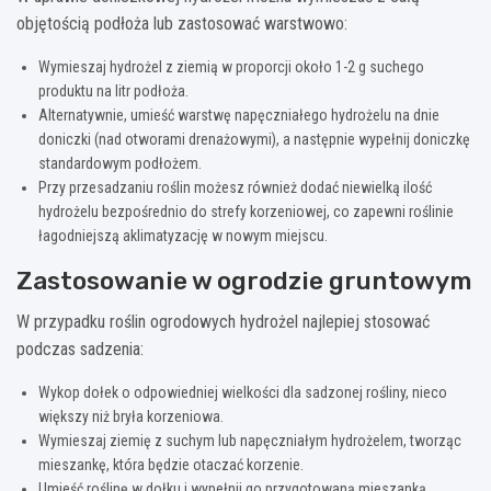
objętością podłoża lub zastosować warstwowo:
Wymieszaj hydrożel z ziemią w proporcji około 1-2 g suchego
produktu na litr podłoża.
Alternatywnie, umieść warstwę napęczniałego hydrożelu na dnie
doniczki (nad otworami drenażowymi), a następnie wypełnij doniczkę
standardowym podłożem.
Przy przesadzaniu roślin możesz również dodać niewielką ilość
hydrożelu bezpośrednio do strefy korzeniowej, co zapewni roślinie
łagodniejszą aklimatyzację w nowym miejscu.
Zastosowanie w ogrodzie gruntowym
W przypadku roślin ogrodowych hydrożel najlepiej stosować
podczas sadzenia:
Wykop dołek o odpowiedniej wielkości dla sadzonej rośliny, nieco
większy niż bryła korzeniowa.
Wymieszaj ziemię z suchym lub napęczniałym hydrożelem, tworząc
mieszankę, która będzie otaczać korzenie.
Umieść roślinę w dołku i wypełnij go przygotowaną mieszanką,