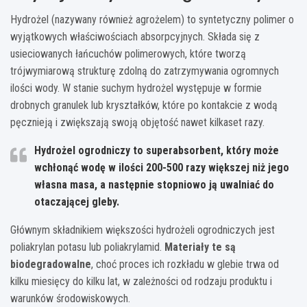
Hydrożel (nazywany również agrożelem) to syntetyczny polimer o
wyjątkowych właściwościach absorpcyjnych. Składa się z
usieciowanych łańcuchów polimerowych, które tworzą
trójwymiarową strukturę zdolną do zatrzymywania ogromnych
ilości wody. W stanie suchym hydrożel występuje w formie
drobnych granulek lub kryształków, które po kontakcie z wodą
pęcznieją i zwiększają swoją objętość nawet kilkaset razy.
Hydrożel ogrodniczy to superabsorbent, który może
wchłonąć wodę w ilości 200-500 razy większej niż jego
własna masa, a następnie stopniowo ją uwalniać do
otaczającej gleby.
Głównym składnikiem większości hydrożeli ogrodniczych jest
poliakrylan potasu lub poliakrylamid.
Materiały te są
biodegradowalne
, choć proces ich rozkładu w glebie trwa od
kilku miesięcy do kilku lat, w zależności od rodzaju produktu i
warunków środowiskowych.