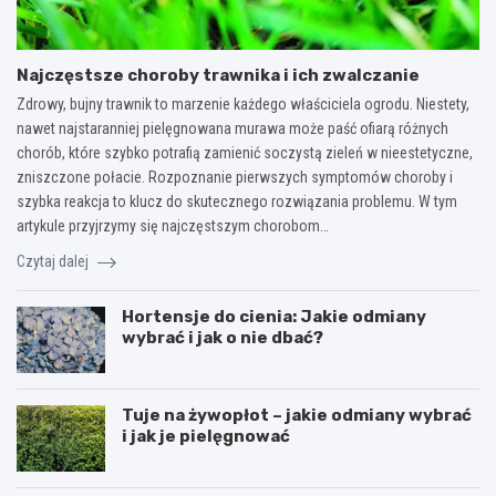
Najczęstsze choroby trawnika i ich zwalczanie
Zdrowy, bujny trawnik to marzenie każdego właściciela ogrodu. Niestety,
nawet najstaranniej pielęgnowana murawa może paść ofiarą różnych
chorób, które szybko potrafią zamienić soczystą zieleń w nieestetyczne,
zniszczone połacie. Rozpoznanie pierwszych symptomów choroby i
szybka reakcja to klucz do skutecznego rozwiązania problemu. W tym
artykule przyjrzymy się najczęstszym chorobom…
Czytaj dalej
Hortensje do cienia: Jakie odmiany
wybrać i jak o nie dbać?
Tuje na żywopłot – jakie odmiany wybrać
i jak je pielęgnować