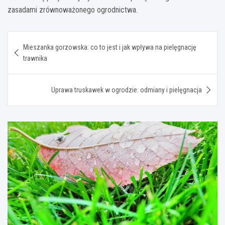
zasadami zrównoważonego ogrodnictwa.
Nawigacja
Mieszanka gorzowska: co to jest i jak wpływa na pielęgnację
wpisu
trawnika
Uprawa truskawek w ogrodzie: odmiany i pielęgnacja