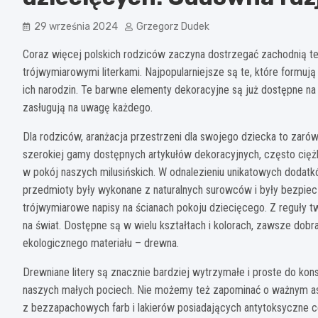
29 września 2024
Grzegorz Dudek
Coraz więcej polskich rodziców zaczyna dostrzegać zachodnią te
trójwymiarowymi literkami. Najpopularniejsze są te, które formu
ich narodzin. Te barwne elementy dekoracyjne są już dostępne na 
zasługują na uwagę każdego.
Dla rodziców, aranżacja przestrzeni dla swojego dziecka to zaró
szerokiej gamy dostępnych artykułów dekoracyjnych, często ciężk
w pokój naszych milusińskich. W odnalezieniu unikatowych dodat
przedmioty były wykonane z naturalnych surowców i były bezpie
trójwymiarowe napisy na ścianach pokoju dziecięcego. Z reguły tw
na świat. Dostępne są w wielu kształtach i kolorach, zawsze dob
ekologicznego materiału – drewna.
Drewniane litery są znacznie bardziej wytrzymałe i proste do kon
naszych małych pociech. Nie możemy też zapominać o ważnym aspe
z bezzapachowych farb i lakierów posiadających antytoksyczne ce