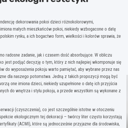
ndencję dekorowania pokoi dzieci różnokolorowymi,
ją imiona małych mieszkańców pokoi, niekiedy wzbogacone o datę
polskim rynku, a ich bogactwo form, wielkości i kolorów sprawia, że
wno radosne zadanie, jak i czasem dość absorbujące. W obliczu
o jest podjąć decyzję o tym, który z nich najlepiej wkomponuje się
ków do wyposażenia pokoju warto pamiętać, aby wybrane przez nas
czne dla naszego potomstwa. Jedną z takich propozycji mogą być
orzą one imiona dzieci, niekiedy uzupełnione o datę ich przyjścia
ranych do wnętrza i stylu pokoju, a przede wszystkim są wykonane z
serwacji (czyszczenia), co jest szczególnie istotne w otoczeniu
kcie ekologicznym tej dekoracji – twórcy liter często korzystają
rtyfikaty (ACMI), które są jednocześnie przyjazne dla środowiska,