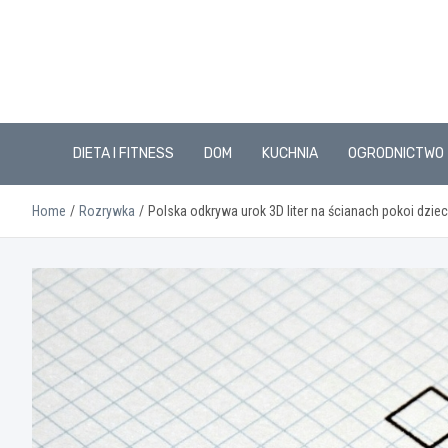
Skip
to
content
DIETA I FITNESS
DOM
KUCHNIA
OGRODNICTWO
Home
Rozrywka
Polska odkrywa urok 3D liter na ścianach pokoi dziec