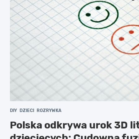
DIY
DZIECI
ROZRYWKA
Polska odkrywa urok 3D li
dziecięcych: Cudowna fuzja