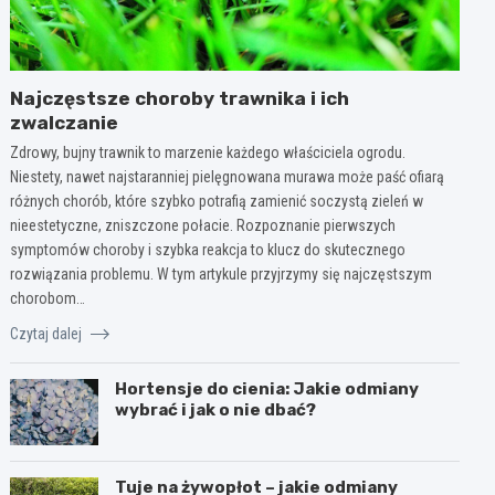
Najczęstsze choroby trawnika i ich
zwalczanie
Zdrowy, bujny trawnik to marzenie każdego właściciela ogrodu.
Niestety, nawet najstaranniej pielęgnowana murawa może paść ofiarą
różnych chorób, które szybko potrafią zamienić soczystą zieleń w
nieestetyczne, zniszczone połacie. Rozpoznanie pierwszych
symptomów choroby i szybka reakcja to klucz do skutecznego
rozwiązania problemu. W tym artykule przyjrzymy się najczęstszym
chorobom…
Czytaj dalej
Hortensje do cienia: Jakie odmiany
wybrać i jak o nie dbać?
Tuje na żywopłot – jakie odmiany