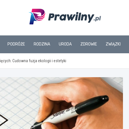
www.prawilny.pl
PODRÓŻE
RODZINA
URODA
ZDROWIE
ZWIĄZKI
ięcych: Cudowna fuzja ekologii i estetyki