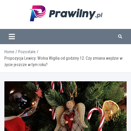
Skip
to
content
www.prawilny.pl
Home
Pozostałe
Propozycja Lewicy: Wolna Wigilia od godziny 12. Czy zmiana wejdzie w
życie jeszcze w tym roku?