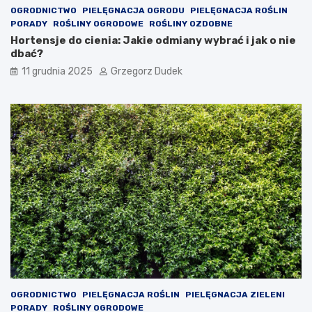
m
e
OGRODNICTWO
PIELĘGNACJA OGRODU
PIELĘGNACJA ROŚLIN
p
d
PORADY
ROŚLINY OGRODOWE
ROŚLINY OZDOBNE
t
e
Hortensje do cienia: Jakie odmiany wybrać i jak o nie
o
k
dbać?
m
o
ó
r
11 grudnia 2025
Grzegorz Dudek
w
a
a
c
l
j
e
e
r
n
g
a
i
w
i
ł
u
a
d
s
z
n
i
ą
e
r
c
ę
i
k
ę
OGRODNICTWO
PIELĘGNACJA ROŚLIN
PIELĘGNACJA ZIELENI
PORADY
ROŚLINY OGRODOWE