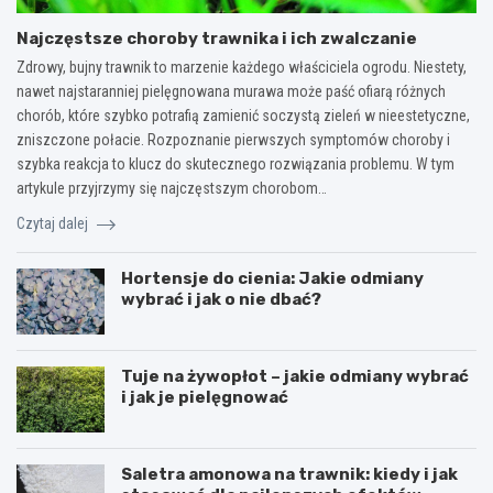
Najczęstsze choroby trawnika i ich zwalczanie
Zdrowy, bujny trawnik to marzenie każdego właściciela ogrodu. Niestety,
nawet najstaranniej pielęgnowana murawa może paść ofiarą różnych
chorób, które szybko potrafią zamienić soczystą zieleń w nieestetyczne,
zniszczone połacie. Rozpoznanie pierwszych symptomów choroby i
szybka reakcja to klucz do skutecznego rozwiązania problemu. W tym
artykule przyjrzymy się najczęstszym chorobom…
Czytaj dalej
Hortensje do cienia: Jakie odmiany
wybrać i jak o nie dbać?
Tuje na żywopłot – jakie odmiany wybrać
i jak je pielęgnować
Saletra amonowa na trawnik: kiedy i jak