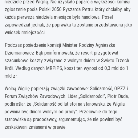
niedziele przed Wigilią. Nie uzyskało poparcia większości komisji
zgłoszenie posła Polski 2050 Ryszarda Petru, który chciałby, aby
każda pierwsza niedziela miesiąca była handlowa. Poseł
zapowiedział jednak, że poprawka ta zostanie przedstawiona jako
wniosek mniejszości.
Podczas posiedzenia komisji Minister Rodziny Agnieszka
Dziemianowicz-Bąk poinformowała, że resort przygotował
szacunkowe koszty związane z wolnym dniem w Święto Trzech
Króli. Według danych MRPiPS, koszt ten wynosi od 0,3 mld do 1
mld zł.
Wolną Wigilię popierają związki zawodowe: Solidarność, OPZZ i
Forum Związków Zawodowych. Lider „Solidarności”, Piotr Duda,
podkreślał, że „Solidarność od lat stoi na stanowisku, że Wigilia
powinna być dniem wolnym od pracy”. Przeciwnie do tego
stanowiska są pracodawcy, argumentując, że nie powinni być
zaskakiwani zmianami w prawie.