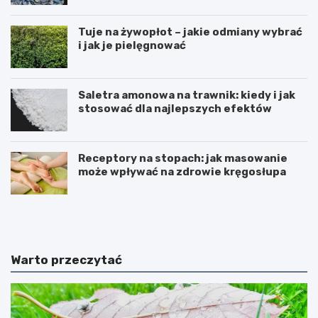
Tuje na żywopłot – jakie odmiany wybrać
i jak je pielęgnować
Saletra amonowa na trawnik: kiedy i jak
stosować dla najlepszych efektów
Receptory na stopach: jak masowanie
może wpływać na zdrowie kręgosłupa
U
T
w
w
a
o
ż
r
a
z
Warto przeczytać
j
e
n
n
a
i
c
e
y
s