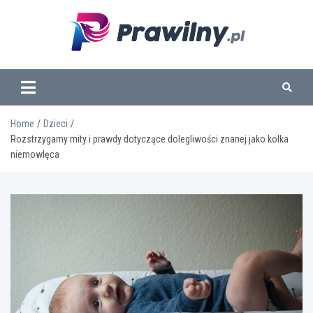
Skip
to
content
www.prawilny.pl
Home
Dzieci
Rozstrzygamy mity i prawdy dotyczące dolegliwości znanej jako kolka
niemowlęca