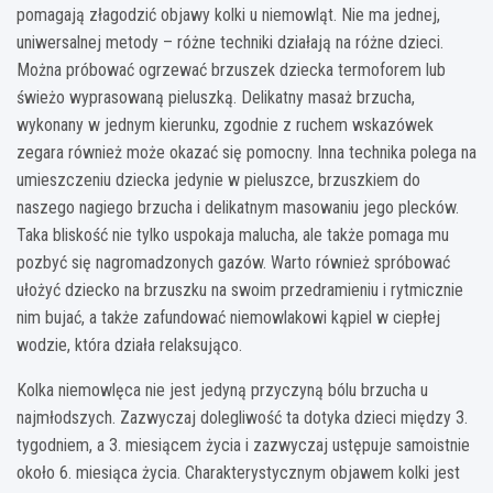
pomagają złagodzić objawy kolki u niemowląt. Nie ma jednej,
uniwersalnej metody – różne techniki działają na różne dzieci.
Można próbować ogrzewać brzuszek dziecka termoforem lub
świeżo wyprasowaną pieluszką. Delikatny masaż brzucha,
wykonany w jednym kierunku, zgodnie z ruchem wskazówek
zegara również może okazać się pomocny. Inna technika polega na
umieszczeniu dziecka jedynie w pieluszce, brzuszkiem do
naszego nagiego brzucha i delikatnym masowaniu jego plecków.
Taka bliskość nie tylko uspokaja malucha, ale także pomaga mu
pozbyć się nagromadzonych gazów. Warto również spróbować
ułożyć dziecko na brzuszku na swoim przedramieniu i rytmicznie
nim bujać, a także zafundować niemowlakowi kąpiel w ciepłej
wodzie, która działa relaksująco.
Kolka niemowlęca nie jest jedyną przyczyną bólu brzucha u
najmłodszych. Zazwyczaj dolegliwość ta dotyka dzieci między 3.
tygodniem, a 3. miesiącem życia i zazwyczaj ustępuje samoistnie
około 6. miesiąca życia. Charakterystycznym objawem kolki jest