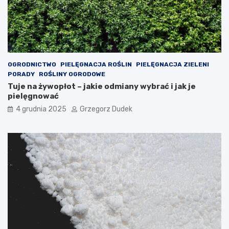
z
n
i
ą
e
r
c
ę
i
k
ę
OGRODNICTWO
PIELĘGNACJA ROŚLIN
PIELĘGNACJA ZIELENI
PORADY
ROŚLINY OGRODOWE
Tuje na żywopłot – jakie odmiany wybrać i jak je
pielęgnować
4 grudnia 2025
Grzegorz Dudek