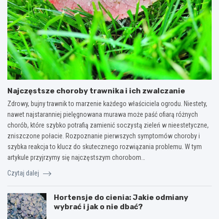
Najczęstsze choroby trawnika i ich zwalczanie
Zdrowy, bujny trawnik to marzenie każdego właściciela ogrodu. Niestety,
nawet najstaranniej pielęgnowana murawa może paść ofiarą różnych
chorób, które szybko potrafią zamienić soczystą zieleń w nieestetyczne,
zniszczone połacie. Rozpoznanie pierwszych symptomów choroby i
szybka reakcja to klucz do skutecznego rozwiązania problemu. W tym
artykule przyjrzymy się najczęstszym chorobom…
Czytaj dalej
Hortensje do cienia: Jakie odmiany
wybrać i jak o nie dbać?