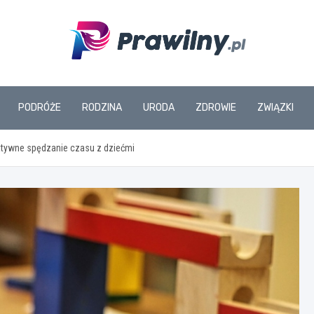
www.prawilny.pl
PODRÓŻE
RODZINA
URODA
ZDROWIE
ZWIĄZKI
atywne spędzanie czasu z dziećmi