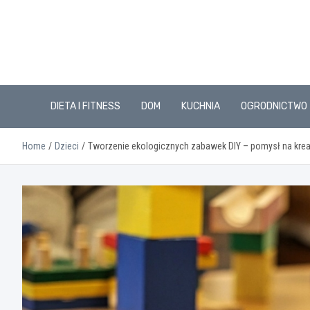
Skip
to
content
DIETA I FITNESS
DOM
KUCHNIA
OGRODNICTWO
Home
Dzieci
Tworzenie ekologicznych zabawek DIY – pomysł na kre