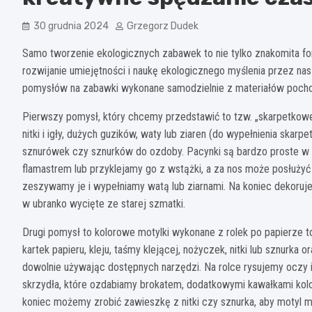
30 grudnia 2024
Grzegorz Dudek
Samo tworzenie ekologicznych zabawek to nie tylko znakomita fo
rozwijanie umiejętności i naukę ekologicznego myślenia przez nasz
pomysłów na zabawki wykonane samodzielnie z materiałów pocho
Pierwszy pomysł, który chcemy przedstawić to tzw. „skarpetkowe 
nitki i igły, dużych guzików, waty lub ziaren (do wypełnienia skar
sznurówek czy sznurków do ozdoby. Pacynki są bardzo proste w 
flamastrem lub przyklejamy go z wstążki, a za nos może posłużyć
zeszywamy je i wypełniamy watą lub ziarnami. Na koniec dekoruj
w ubranko wycięte ze starej szmatki.
Drugi pomysł to kolorowe motylki wykonane z rolek po papierze 
kartek papieru, kleju, taśmy klejącej, nożyczek, nitki lub sznurka o
dowolnie używając dostępnych narzędzi. Na rolce rysujemy oczy 
skrzydła, które ozdabiamy brokatem, dodatkowymi kawałkami kolor
koniec możemy zrobić zawieszkę z nitki czy sznurka, aby motyl m