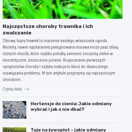
Najczęstsze choroby trawnika i ich
zwalczanie
Zdrowy, bujny trawnik to marzenie każdego właściciela ogrodu.
Niestety, nawet najstaranniej pielęgnowana murawa może paść ofiarą
różnych chorób, które szybko potrafią zamienić soczystą zieleń w
nieestetyczne, zniszczone połacie. Rozpoznanie pierwszych
symptomów choroby i szybka reakcja to klucz do skutecznego
rozwiązania problemu. W tym artykule przyjrzymy się najczęstszym
chorobom…
Czytaj dalej
Hortensje do cienia: Jakie odmiany
wybrać i jak o nie dbać?
Tuje na żywopłot – jakie odmiany