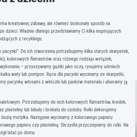
rma kreatywnej zabawy, ale również doskonały sposób na
e dzieci. Właśnie dlatego przedstawiamy Ci kilka inspirujących
dzących z recyklingu.
pacynki”. Do ich stworzenia potrzebujemy kilka starych skarpetek,
petki), kolorowych flamastrów oraz różnego rodzaju wstążek,
wykonaniu – przyszywamy guziki jako oczy, rysujemy uśmiech
 kulka waty lub pompon. Ręce dla pacynki wycinamy ze skarpetki,
emy pacynkę włosami z włóczki lub pasków materiału i ubieramy ją
toaletowym. Potrzebujemy do nich kolorowych flamastrów, kredek,
raz plasteliny lub bibuły i brokatu do ozdoby. Rolki dekorujemy
i buzię motylka. Następnie wycinamy z kolorowego papieru
owego papieru czy plasteliną. Skrzydła przyczepiamy do rolki. Na
ógł latać po domu.