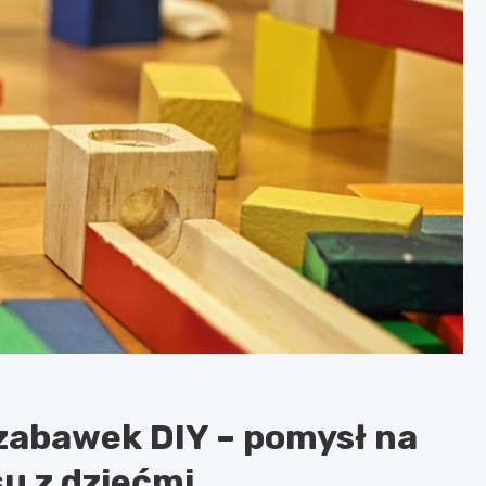
zabawek DIY – pomysł na
u z dziećmi