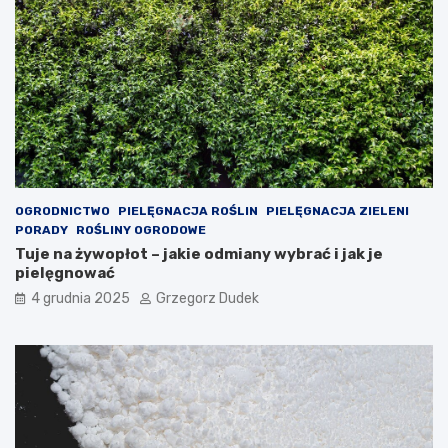
g
a
i
w
i
ł
u
a
d
s
z
n
i
ą
e
r
c
ę
i
k
ę
OGRODNICTWO
PIELĘGNACJA ROŚLIN
PIELĘGNACJA ZIELENI
PORADY
ROŚLINY OGRODOWE
Tuje na żywopłot – jakie odmiany wybrać i jak je
pielęgnować
4 grudnia 2025
Grzegorz Dudek