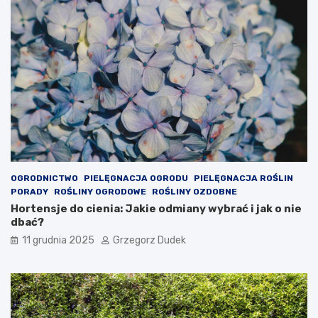
e
o
j
n
t
a
y
r
p
o
o
d
w
z
y
e
c
n
h
i
s
o
y
w
m
e
OGRODNICTWO
PIELĘGNACJA OGRODU
PIELĘGNACJA ROŚLIN
p
d
PORADY
ROŚLINY OGRODOWE
ROŚLINY OZDOBNE
t
e
Hortensje do cienia: Jakie odmiany wybrać i jak o nie
o
k
dbać?
m
o
ó
r
11 grudnia 2025
Grzegorz Dudek
w
a
a
c
l
j
e
e
r
n