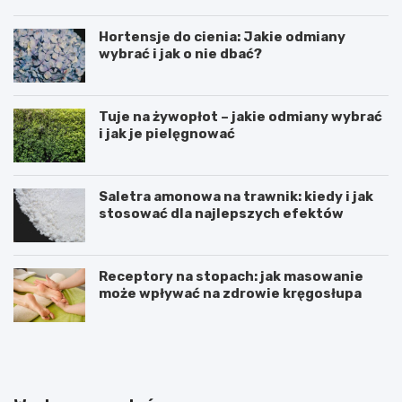
Hortensje do cienia: Jakie odmiany
wybrać i jak o nie dbać?
Tuje na żywopłot – jakie odmiany wybrać
i jak je pielęgnować
Saletra amonowa na trawnik: kiedy i jak
stosować dla najlepszych efektów
Receptory na stopach: jak masowanie
może wpływać na zdrowie kręgosłupa
U
T
w
w
a
o
ż
r
a
z