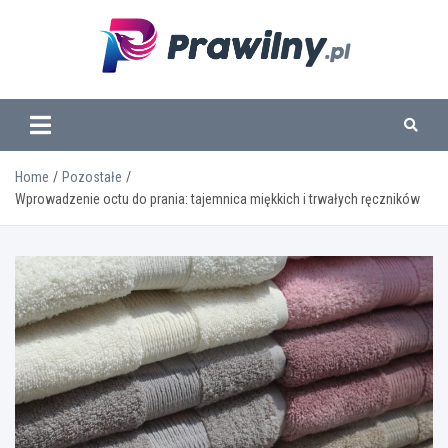
Skip
to
content
www.prawilny.pl
Home
Pozostałe
Wprowadzenie octu do prania: tajemnica miękkich i trwałych ręczników