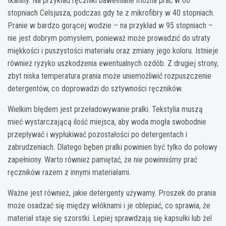
tkaniny. Na przykład ręczniki bawełniane można prać w 60
stopniach Celsjusza, podczas gdy te z mikrofibry w 40 stopniach.
Pranie w bardzo gorącej wodzie – na przykład w 95 stopniach –
nie jest dobrym pomysłem, ponieważ może prowadzić do utraty
miękkości i puszystości materiału oraz zmiany jego koloru. Istnieje
również ryzyko uszkodzenia ewentualnych ozdób. Z drugiej strony,
zbyt niska temperatura prania może uniemożliwić rozpuszczenie
detergentów, co doprowadzi do sztywności ręczników.
Wielkim błędem jest przeładowywanie pralki. Tekstylia muszą
mieć wystarczającą ilość miejsca, aby woda mogła swobodnie
przepływać i wypłukiwać pozostałości po detergentach i
zabrudzeniach. Dlatego bęben pralki powinien być tylko do połowy
zapełniony. Warto również pamiętać, że nie powinniśmy prać
ręczników razem z innymi materiałami.
Ważne jest również, jakie detergenty używamy. Proszek do prania
może osadzać się między włóknami i je oblepiać, co sprawia, że
materiał staje się szorstki. Lepiej sprawdzają się kapsułki lub żel