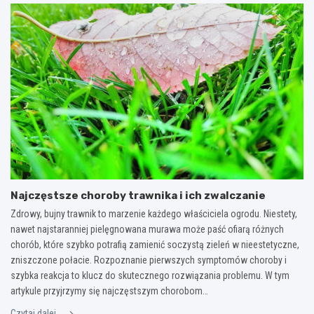
Najczęstsze choroby trawnika i ich zwalczanie
Zdrowy, bujny trawnik to marzenie każdego właściciela ogrodu. Niestety,
nawet najstaranniej pielęgnowana murawa może paść ofiarą różnych
chorób, które szybko potrafią zamienić soczystą zieleń w nieestetyczne,
zniszczone połacie. Rozpoznanie pierwszych symptomów choroby i
szybka reakcja to klucz do skutecznego rozwiązania problemu. W tym
artykule przyjrzymy się najczęstszym chorobom…
Czytaj dalej