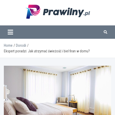
Skip
to
content
www.prawilny.pl
Home
Dorośli
Ekspert poradzi: Jak utrzymać świeżość i biel firan w domu?