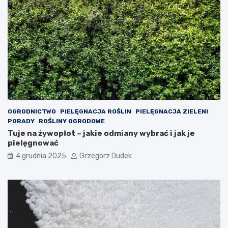
g
a
i
w
i
ł
u
a
d
s
z
n
i
ą
e
r
c
ę
i
k
ę
OGRODNICTWO
PIELĘGNACJA ROŚLIN
PIELĘGNACJA ZIELENI
PORADY
ROŚLINY OGRODOWE
Tuje na żywopłot – jakie odmiany wybrać i jak je
pielęgnować
4 grudnia 2025
Grzegorz Dudek