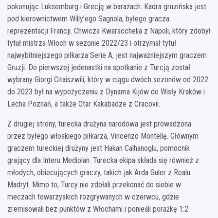
pokonując Luksemburg i Grecję w barażach. Kadra gruzińska jest
pod kierownictwem Willy’ego Sagnola, byłego gracza
reprezentacji Francji. Chwicza Kwaracchelia z Napoli, który zdobył
tytuł mistrza Włoch w sezonie 2022/23 i otrzymał tytuł
najwybitniejszego piłkarza Serie A, jest najważniejszym graczem
Gruzji. Do pierwszej jedenastki na spotkanie z Turcją został
wybrany Giorgi Citaiszwili, który w ciągu dwóch sezonów od 2022
do 2023 był na wypożyczeniu z Dynama Kijów do Wisły Kraków i
Lecha Poznań, a także Otar Kakabadze z Cracovii.
Z drugiej strony, turecka drużyna narodowa jest prowadzona
przez byłego włoskiego piłkarza, Vincenzo Montellę. Głównym
graczem tureckiej drużyny jest Hakan Calhanoglu, pomocnik
grający dla Interu Mediolan. Turecka ekipa składa się również z
młodych, obiecujących graczy, takich jak Arda Guler z Realu
Madryt. Mimo to, Turcy nie zdołali przekonać do siebie w
meczach towarzyskich rozgrywanych w czerwcu, gdzie
zremisowali bez punktów z Włochami i ponieśli porażkę 1:2