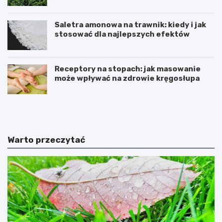
Saletra amonowa na trawnik: kiedy i jak
stosować dla najlepszych efektów
Receptory na stopach: jak masowanie
może wpływać na zdrowie kręgosłupa
U
T
w
w
a
o
ż
r
a
z
Warto przeczytać
j
e
n
n
a
i
c
e
y
s
t
k
r
r
u
z
s
a