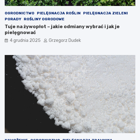
i
k
ę
OGRODNICTWO
PIELĘGNACJA ROŚLIN
PIELĘGNACJA ZIELENI
PORADY
ROŚLINY OGRODOWE
Tuje na żywopłot – jakie odmiany wybrać i jak je
pielęgnować
4 grudnia 2025
Grzegorz Dudek