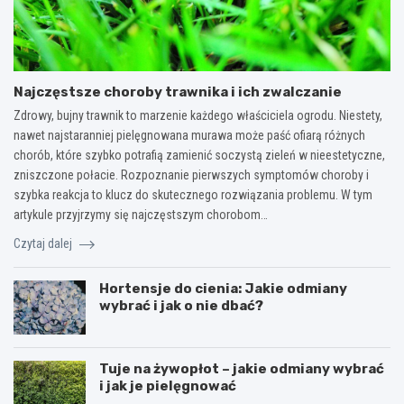
Najczęstsze choroby trawnika i ich zwalczanie
Zdrowy, bujny trawnik to marzenie każdego właściciela ogrodu. Niestety,
nawet najstaranniej pielęgnowana murawa może paść ofiarą różnych
chorób, które szybko potrafią zamienić soczystą zieleń w nieestetyczne,
zniszczone połacie. Rozpoznanie pierwszych symptomów choroby i
szybka reakcja to klucz do skutecznego rozwiązania problemu. W tym
artykule przyjrzymy się najczęstszym chorobom…
Czytaj dalej
Hortensje do cienia: Jakie odmiany
wybrać i jak o nie dbać?
Tuje na żywopłot – jakie odmiany wybrać
i jak je pielęgnować