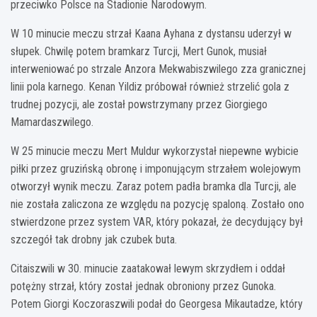
przeciwko Polsce na Stadionie Narodowym.
W 10 minucie meczu strzał Kaana Ayhana z dystansu uderzył w
słupek. Chwilę potem bramkarz Turcji, Mert Gunok, musiał
interweniować po strzale Anzora Mekwabiszwilego zza granicznej
linii pola karnego. Kenan Yildiz próbował również strzelić gola z
trudnej pozycji, ale został powstrzymany przez Giorgiego
Mamardaszwilego.
W 25 minucie meczu Mert Muldur wykorzystał niepewne wybicie
piłki przez gruzińską obronę i imponującym strzałem wolejowym
otworzył wynik meczu. Zaraz potem padła bramka dla Turcji, ale
nie została zaliczona ze względu na pozycję spaloną. Zostało ono
stwierdzone przez system VAR, który pokazał, że decydujący był
szczegół tak drobny jak czubek buta.
Citaiszwili w 30. minucie zaatakował lewym skrzydłem i oddał
potężny strzał, który został jednak obroniony przez Gunoka.
Potem Giorgi Koczoraszwili podał do Georgesa Mikautadze, który