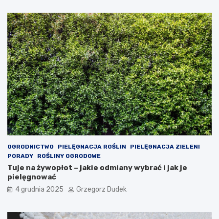
a
c
l
j
e
e
r
n
g
a
i
w
i
ł
u
a
d
s
z
n
i
ą
e
r
c
ę
i
k
ę
OGRODNICTWO
PIELĘGNACJA ROŚLIN
PIELĘGNACJA ZIELENI
PORADY
ROŚLINY OGRODOWE
Tuje na żywopłot – jakie odmiany wybrać i jak je
pielęgnować
4 grudnia 2025
Grzegorz Dudek