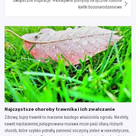
Świąteczne inspiracje: 4 kreatywne pomysły na ręcznie robione
kartki bożonarodzeniowe
Najczęstsze choroby trawnika i ich zwalczanie
Zdrowy, bujny trawnik to marzenie każdego właściciela ogrodu. Niestety,
nawet najstaranniej pielęgnowana murawa może paść ofiarą różnych
chorób, które szybko potrafią zamienić soczystą zieleń w nieestetyczne,