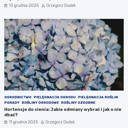
a
ł
13 grudnia 2025
Grzegorz Dudek
r
e
d
b
z
o
i
ż
e
o
j
n
t
a
y
r
p
o
o
d
w
z
y
e
c
n
h
i
s
o
y
w
m
e
OGRODNICTWO
PIELĘGNACJA OGRODU
PIELĘGNACJA ROŚLIN
p
d
PORADY
ROŚLINY OGRODOWE
ROŚLINY OZDOBNE
t
e
Hortensje do cienia: Jakie odmiany wybrać i jak o nie
o
k
dbać?
m
o
ó
r
11 grudnia 2025
Grzegorz Dudek
w
a