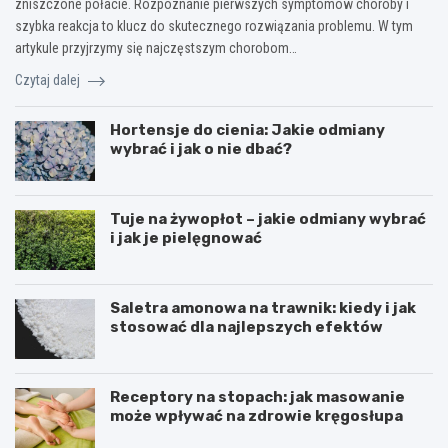
zniszczone połacie. Rozpoznanie pierwszych symptomów choroby i
szybka reakcja to klucz do skutecznego rozwiązania problemu. W tym
artykule przyjrzymy się najczęstszym chorobom…
Czytaj dalej
Hortensje do cienia: Jakie odmiany
wybrać i jak o nie dbać?
Tuje na żywopłot – jakie odmiany wybrać
i jak je pielęgnować
Saletra amonowa na trawnik: kiedy i jak
stosować dla najlepszych efektów
Receptory na stopach: jak masowanie
może wpływać na zdrowie kręgosłupa
U
T