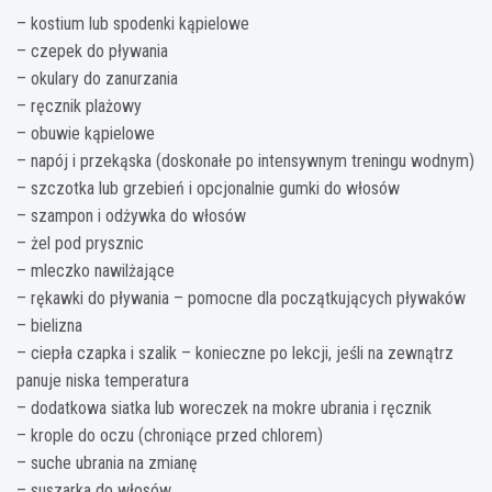
– kostium lub spodenki kąpielowe
– czepek do pływania
– okulary do zanurzania
– ręcznik plażowy
– obuwie kąpielowe
– napój i przekąska (doskonałe po intensywnym treningu wodnym)
– szczotka lub grzebień i opcjonalnie gumki do włosów
– szampon i odżywka do włosów
– żel pod prysznic
– mleczko nawilżające
– rękawki do pływania – pomocne dla początkujących pływaków
– bielizna
– ciepła czapka i szalik – konieczne po lekcji, jeśli na zewnątrz
panuje niska temperatura
– dodatkowa siatka lub woreczek na mokre ubrania i ręcznik
– krople do oczu (chroniące przed chlorem)
– suche ubrania na zmianę
– suszarka do włosów