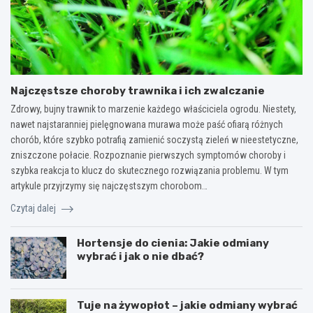
Najczęstsze choroby trawnika i ich zwalczanie
Zdrowy, bujny trawnik to marzenie każdego właściciela ogrodu. Niestety,
nawet najstaranniej pielęgnowana murawa może paść ofiarą różnych
chorób, które szybko potrafią zamienić soczystą zieleń w nieestetyczne,
zniszczone połacie. Rozpoznanie pierwszych symptomów choroby i
szybka reakcja to klucz do skutecznego rozwiązania problemu. W tym
artykule przyjrzymy się najczęstszym chorobom…
Czytaj dalej
Hortensje do cienia: Jakie odmiany
wybrać i jak o nie dbać?
Tuje na żywopłot – jakie odmiany wybrać