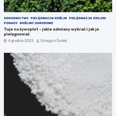
c
ę
i
k
ę
OGRODNICTWO
PIELĘGNACJA ROŚLIN
PIELĘGNACJA ZIELENI
PORADY
ROŚLINY OGRODOWE
Tuje na żywopłot – jakie odmiany wybrać i jak je
pielęgnować
4 grudnia 2025
Grzegorz Dudek