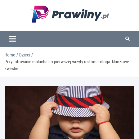
Skip
to
content
www.prawilny.pl
Home
Dzieci
Przygotowanie malucha do pierwszej wizyty u stomatologa: kluczowe
kwestie