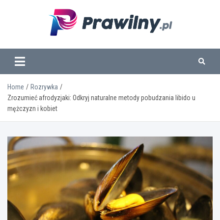
Skip
to
content
www.prawilny.pl
Home
Rozrywka
Zrozumieć afrodyzjaki: Odkryj naturalne metody pobudzania libido u
mężczyzn i kobiet