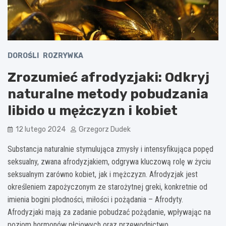
DOROŚLI
ROZRYWKA
Zrozumieć afrodyzjaki: Odkryj
naturalne metody pobudzania
libido u mężczyzn i kobiet
12 lutego 2024
Grzegorz Dudek
Substancja naturalnie stymulująca zmysły i intensyfikująca popęd
seksualny, zwana afrodyzjakiem, odgrywa kluczową rolę w życiu
seksualnym zarówno kobiet, jak i mężczyzn. Afrodyzjak jest
określeniem zapożyczonym ze starożytnej greki, konkretnie od
imienia bogini płodności, miłości i pożądania – Afrodyty.
Afrodyzjaki mają za zadanie pobudzać pożądanie, wpływając na
poziom hormonów płciowych oraz przewodnictwo