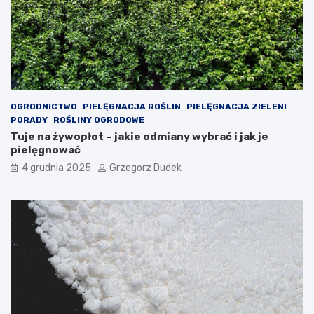
d
s
z
n
i
ą
e
r
c
ę
i
k
ę
OGRODNICTWO
PIELĘGNACJA ROŚLIN
PIELĘGNACJA ZIELENI
PORADY
ROŚLINY OGRODOWE
Tuje na żywopłot – jakie odmiany wybrać i jak je
pielęgnować
4 grudnia 2025
Grzegorz Dudek