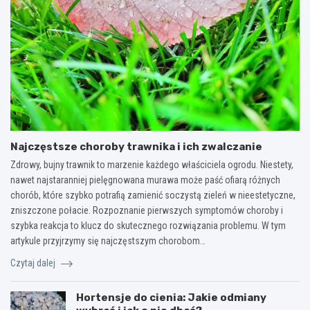
Najczęstsze choroby trawnika i ich zwalczanie
Zdrowy, bujny trawnik to marzenie każdego właściciela ogrodu. Niestety,
nawet najstaranniej pielęgnowana murawa może paść ofiarą różnych
chorób, które szybko potrafią zamienić soczystą zieleń w nieestetyczne,
zniszczone połacie. Rozpoznanie pierwszych symptomów choroby i
szybka reakcja to klucz do skutecznego rozwiązania problemu. W tym
artykule przyjrzymy się najczęstszym chorobom…
Czytaj dalej
Hortensje do cienia: Jakie odmiany