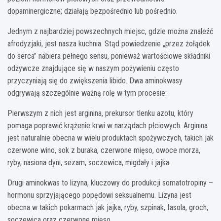
dopaminergiczne; działają bezpośrednio lub pośrednio.
Jednym z najbardziej powszechnych miejsc, gdzie można znaleźć
afrodyzjaki, jest nasza kuchnia. Stąd powiedzenie „przez żołądek
do serca” nabiera pełnego sensu, ponieważ wartościowe składniki
odżywcze znajdujące się w naszym pożywieniu często
przyczyniają się do zwiększenia libido. Dwa aminokwasy
odgrywają szczególnie ważną rolę w tym procesie:
Pierwszym z nich jest arginina, prekursor tlenku azotu, który
pomaga poprawić krążenie krwi w narządach płciowych. Arginina
jest naturalnie obecna w wielu produktach spożywczych, takich jak
czerwone wino, sok z buraka, czerwone mięso, owoce morza,
ryby, nasiona dyni, sezam, soczewica, migdały i jajka.
Drugi aminokwas to lizyna, kluczowy do produkcji somatotropiny –
hormonu sprzyjającego popędowi seksualnemu. Lizyna jest
obecna w takich pokarmach jak jajka, ryby, szpinak, fasola, groch,
soczewica oraz czerwone mięso.