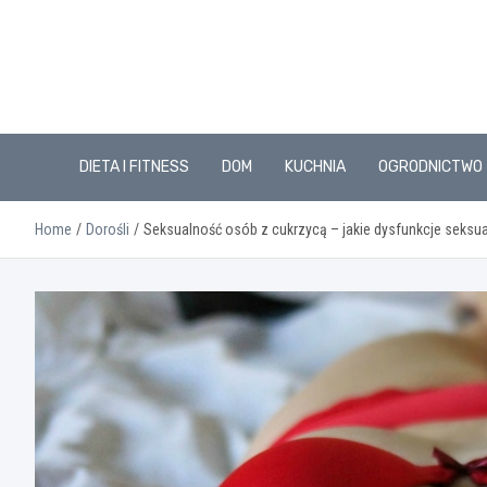
Skip
to
content
DIETA I FITNESS
DOM
KUCHNIA
OGRODNICTWO
Home
Dorośli
Seksualność osób z cukrzycą – jakie dysfunkcje seksua