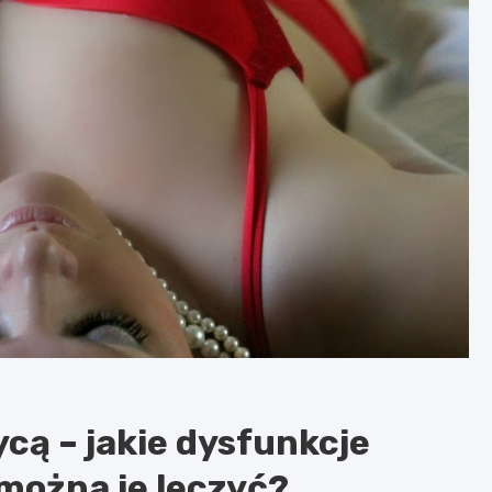
cą – jakie dysfunkcje
 można je leczyć?