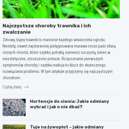
Najczęstsze choroby trawnika i ich
zwalczanie
Zdrowy, bujny trawnik to marzenie każdego właściciela ogrodu.
Niestety, nawet najstaranniej pielęgnowana murawa może paść ofiarą
różnych chorób, które szybko potrafią zamienić soczystą zieleń w
nieestetyczne, zniszczone połacie. Rozpoznanie pierwszych
symptomów choroby i szybka reakcja to klucz do skutecznego
rozwiązania problemu. W tym artykule przyjrzymy się najczęstszym
chorobom…
Czytaj dalej
Hortensje do cienia: Jakie odmiany
wybrać i jak o nie dbać?
Tuje na żywopłot – jakie odmiany