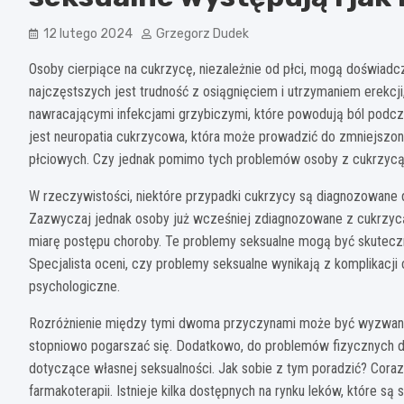
12 lutego 2024
Grzegorz Dudek
Osoby cierpiące na cukrzycę, niezależnie od płci, mogą doświa
najczęstszych jest trudność z osiągnięciem i utrzymaniem erekcji
nawracającymi infekcjami grzybiczymi, które powodują ból podcz
jest neuropatia cukrzycowa, która może prowadzić do zmniejszon
płciowych. Czy jednak pomimo tych problemów osoby z cukrzycą
W rzeczywistości, niektóre przypadki cukrzycy są diagnozowane d
Zazwyczaj jednak osoby już wcześniej zdiagnozowane z cukrzycą
miarę postępu choroby. Te problemy seksualne mogą być skutecz
Specjalista oceni, czy problemy seksualne wynikają z komplikacj
psychologiczne.
Rozróżnienie między tymi dwoma przyczynami może być wyzwani
stopniowo pogarszać się. Dodatkowo, do problemów fizycznych d
dotyczące własnej seksualności. Jak sobie z tym poradzić? Coraz
farmakoterapii. Istnieje kilka dostępnych na rynku leków, które s