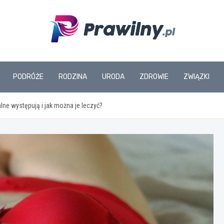
www.prawilny.pl
PODRÓŻE
RODZINA
URODA
ZDROWIE
ZWIĄZKI
lne występują i jak można je leczyć?