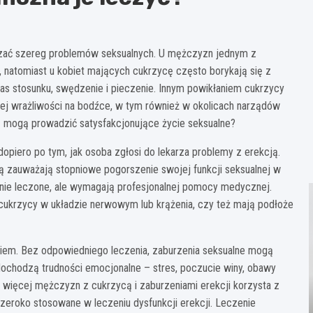
dczać szereg problemów seksualnych. U mężczyzn jednym z
, natomiast u kobiet mających cukrzycę często borykają się z
as stosunku, swędzenie i pieczenie. Innym powikłaniem cukrzycy
ej wrażliwości na bodźce, w tym również w okolicach narządów
 mogą prowadzić satysfakcjonujące życie seksualne?
opiero po tym, jak osoba zgłosi do lekarza problemy z erekcją.
 zauważają stopniowe pogorszenie swojej funkcji seksualnej w
nie leczone, ale wymagają profesjonalnej pomocy medycznej.
i cukrzycy w układzie nerwowym lub krążenia, czy też mają podłoże
em. Bez odpowiedniego leczenia, zaburzenia seksualne mogą
ochodzą trudności emocjonalne – stres, poczucie winy, obawy
 więcej mężczyzn z cukrzycą i zaburzeniami erekcji korzysta z
ą szeroko stosowane w leczeniu dysfunkcji erekcji. Leczenie