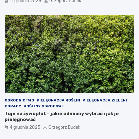
11 grudnia 2025
Grzegorz Dudek
w
a
a
c
l
j
e
e
r
n
g
a
i
w
i
ł
u
a
d
s
z
n
i
ą
e
r
c
ę
i
k
ę
OGRODNICTWO
PIELĘGNACJA ROŚLIN
PIELĘGNACJA ZIELENI
PORADY
ROŚLINY OGRODOWE
Tuje na żywopłot – jakie odmiany wybrać i jak je
pielęgnować
4 grudnia 2025
Grzegorz Dudek