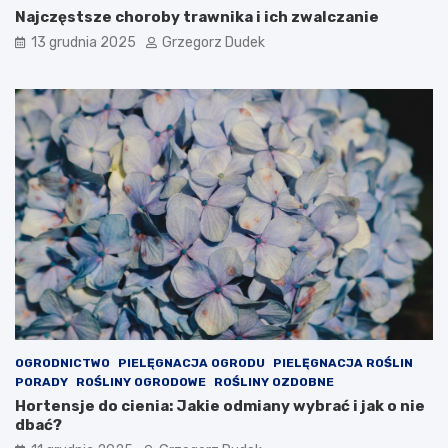
b
a
Najczęstsze choroby trawnika i ich zwalczanie
a
ł
13 grudnia 2025
Grzegorz Dudek
r
e
d
b
z
o
i
ż
e
o
j
n
t
a
y
r
p
o
o
d
w
z
y
e
c
n
h
i
s
o
y
w
m
e
OGRODNICTWO
PIELĘGNACJA OGRODU
PIELĘGNACJA ROŚLIN
p
d
PORADY
ROŚLINY OGRODOWE
ROŚLINY OZDOBNE
t
e
Hortensje do cienia: Jakie odmiany wybrać i jak o nie
o
k
dbać?
m
o
ó
r