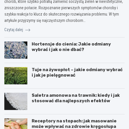
chorób, które szybko potrafią zamienić soczystą zieleń w nieestetyczne,
zniszczone połacie. Rozpoznanie pierwszych symptomów choroby i
szybka reakcja to klucz do skutecznego rozwiązania problemu. W tym
artykule przyjrzymy się najczęstszym chorobom…
Czytaj dalej
Hortensje do cienia: Jakie odmiany
wybrać i jak o nie dbać?
Tuje na żywopłot – jakie odmiany wybrać
i jak je pielęgnować
Saletra amonowa na trawnik: kiedy i jak
stosować dla najlepszych efektów
Receptory na stopach: jak masowanie
może wpływać na zdrowie kręgosłupa