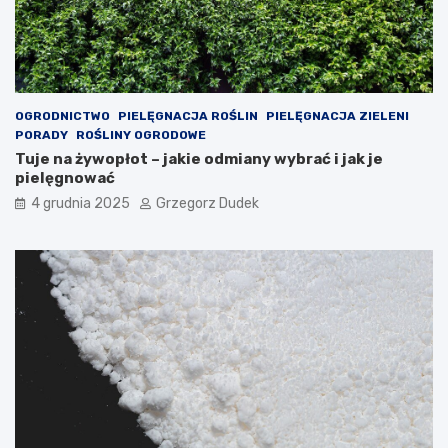
z
n
i
ą
e
r
c
ę
i
k
ę
OGRODNICTWO
PIELĘGNACJA ROŚLIN
PIELĘGNACJA ZIELENI
PORADY
ROŚLINY OGRODOWE
Tuje na żywopłot – jakie odmiany wybrać i jak je
pielęgnować
4 grudnia 2025
Grzegorz Dudek