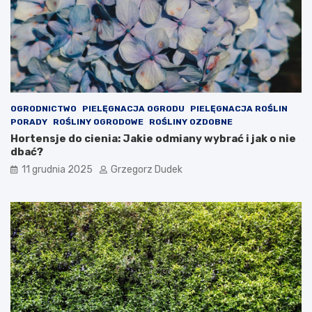
o
d
w
z
y
e
c
n
h
i
s
o
y
w
m
e
OGRODNICTWO
PIELĘGNACJA OGRODU
PIELĘGNACJA ROŚLIN
p
d
PORADY
ROŚLINY OGRODOWE
ROŚLINY OZDOBNE
t
e
Hortensje do cienia: Jakie odmiany wybrać i jak o nie
o
k
dbać?
m
o
ó
r
11 grudnia 2025
Grzegorz Dudek
w
a
a
c
l
j
e
e
r
n
g
a
i
w
i
ł
u
a
d
s