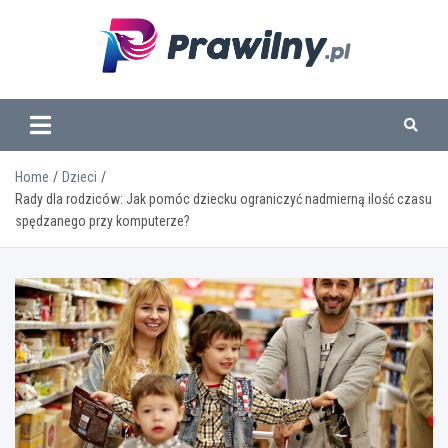
Skip
to
content
www.prawilny.pl
Home
Dzieci
Rady dla rodziców: Jak pomóc dziecku ograniczyć nadmierną ilość czasu
spędzanego przy komputerze?