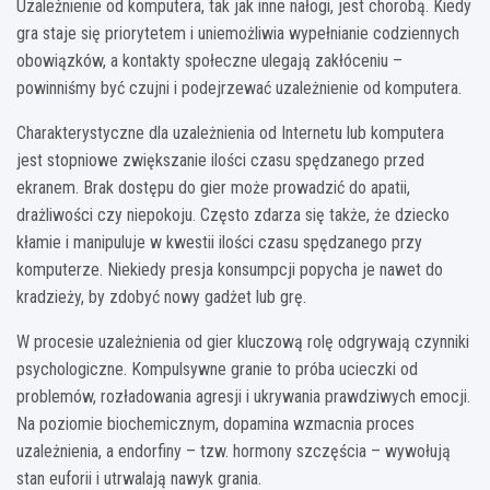
Uzależnienie od komputera, tak jak inne nałogi, jest chorobą. Kiedy
gra staje się priorytetem i uniemożliwia wypełnianie codziennych
obowiązków, a kontakty społeczne ulegają zakłóceniu –
powinniśmy być czujni i podejrzewać uzależnienie od komputera.
Charakterystyczne dla uzależnienia od Internetu lub komputera
jest stopniowe zwiększanie ilości czasu spędzanego przed
ekranem. Brak dostępu do gier może prowadzić do apatii,
drażliwości czy niepokoju. Często zdarza się także, że dziecko
kłamie i manipuluje w kwestii ilości czasu spędzanego przy
komputerze. Niekiedy presja konsumpcji popycha je nawet do
kradzieży, by zdobyć nowy gadżet lub grę.
W procesie uzależnienia od gier kluczową rolę odgrywają czynniki
psychologiczne. Kompulsywne granie to próba ucieczki od
problemów, rozładowania agresji i ukrywania prawdziwych emocji.
Na poziomie biochemicznym, dopamina wzmacnia proces
uzależnienia, a endorfiny – tzw. hormony szczęścia – wywołują
stan euforii i utrwalają nawyk grania.