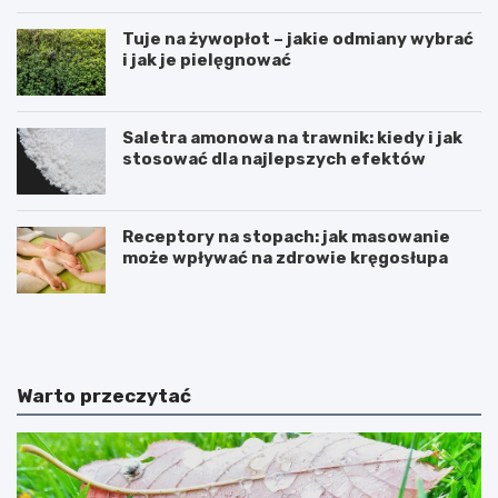
Tuje na żywopłot – jakie odmiany wybrać
i jak je pielęgnować
Saletra amonowa na trawnik: kiedy i jak
stosować dla najlepszych efektów
Receptory na stopach: jak masowanie
może wpływać na zdrowie kręgosłupa
U
T
w
w
a
o
ż
r
a
z
Warto przeczytać
j
e
n
n
a
i
c
e
y
s